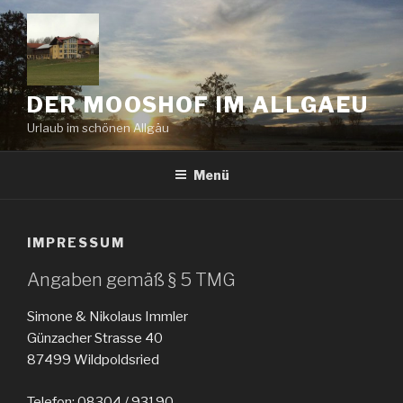
Zum
Inhalt
springen
DER MOOSHOF IM ALLGAEU
Urlaub im schönen Allgäu
Menü
IMPRESSUM
Angaben gemäß § 5 TMG
Simone & Nikolaus Immler
Günzacher Strasse 40
87499 Wildpoldsried
Telefon: 08304 / 93190